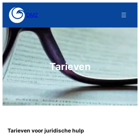
Skip
to
DMZ
content
Tarieven
Tarieven voor juridische hulp