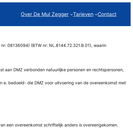
Over De Mul Zegger
Tarieven
Contact
K nr: 08136094) (BTW nr: NL.8144.72.321.B.01), waarin
omst aan DMZ verbonden natuurlijke personen en rechtspersonen,
. en e. bedoeld- die DMZ voor uitvoering van de overeenkomst met
an een overeenkomst schriftelijk anders is overeengekomen.