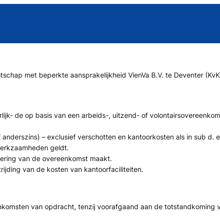
otschap met beperkte aansprakelijkheid VienVa B.V. te Deventer (Kv
rlijk- de op basis van een arbeids-, uitzend- of volontairsovereenk
f anderszins) – exclusief verschotten en kantoorkosten als in sub d
 werkzaamheden geldt.
voering van de overeenkomst maakt.
ijding van de kosten van kantoorfaciliteiten.
komsten van opdracht, tenzij voorafgaand aan de totstandkoming v