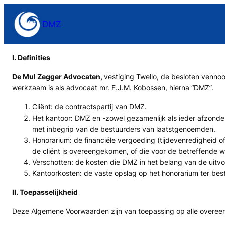
Skip
to
DMZ
content
I. Definities
De Mul Zegger Advocaten,
vestiging Twello, de besloten venno
werkzaam is als advocaat mr. F.J.M. Kobossen, hierna “DMZ”.
Cliënt: de contractspartij van DMZ.
Het kantoor: DMZ en -zowel gezamenlijk als ieder afzonde
met inbegrip van de bestuurders van laatstgenoemden.
Honorarium: de financiële vergoeding (tijdevenredigheid o
de cliënt is overeengekomen, of die voor de betreffende
Verschotten: de kosten die DMZ in het belang van de uit
Kantoorkosten: de vaste opslag op het honorarium ter bestr
II. Toepasselijkheid
Deze Algemene Voorwaarden zijn van toepassing op alle overeen