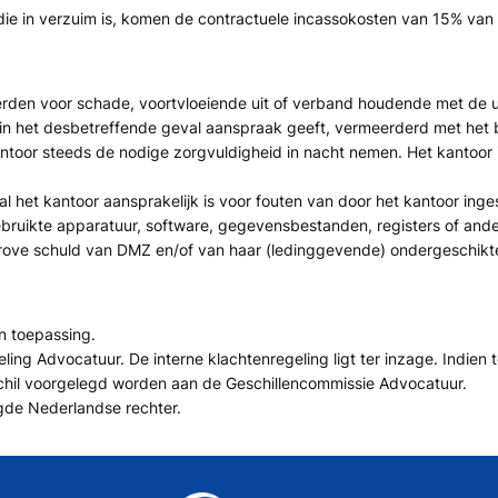
 die in verzuim is, komen de contractuele incassokosten van 15% van
derden voor schade, voortvloeiende uit of verband houdende met de u
 het desbetreffende geval aanspraak geeft, vermeerderd met het be
kantoor steeds de nodige zorgvuldigheid in nacht nemen. Het kantoor
l het kantoor aansprakelijk is voor fouten van door het kantoor inge
ebruikte apparatuur, software, gegevensbestanden, registers of and
grove schuld van DMZ en/of van haar (ledinggevende) ondergeschikt
n toepassing.
ing Advocatuur. De interne klachtenregeling ligt ter inzage. Indien 
schil voorgelegd worden aan de Geschillencommissie Advocatuur.
gde Nederlandse rechter.