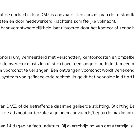
dat de opdracht door DMZ is aanvaard. Ten aanzien van de totsta
en en door medewerkers krachtens schriftelijke volmacht.
aar verantwoordelijkheid laat uitvoeren door het kantoor of zonodig
honorarium, vermeerderd met verschotten, kantoorkosten en omzetbela
 de overeenkomst zich uitstrekt over een langere periode dan een m
en voorschot te verlangen. Een ontvangen voorschot wordt verrekend 
 systeem van gefinancierde rechtshulp geldt het bepaalde in dit art
an DMZ, of de betreffende daarmee gelieerde stichting, Stichting B
g in de advocatuur terzake algemeen aanvaarde/bepaalde maximum) teg
en 14 dagen na factuurdatum. Bij overschrijding van deze termijn is 